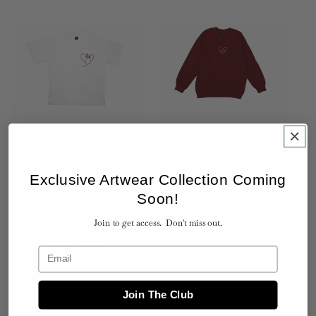
Gabrielle 2 號 T 恤
Gabrielle 1 號 T 卹
定
HK$450.00
定
HK$680.00
價
價
Exclusive Artwear Collection Coming
Soon!
Join to get access. Don't miss out.
Join The Club
Gabrielle 3 號 T 恤
Gabrielle 藝術手提包