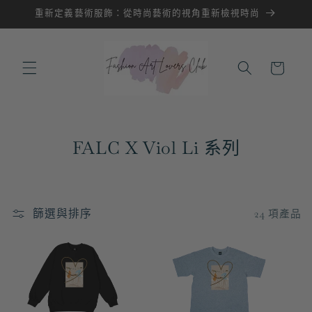
跳至內
重新定義藝術服飾：從時尚藝術的視角重新檢視時尚
容
購
物
車
商
FALC X Viol Li 系列
品
系
列
篩選與排序
24 項產品
: