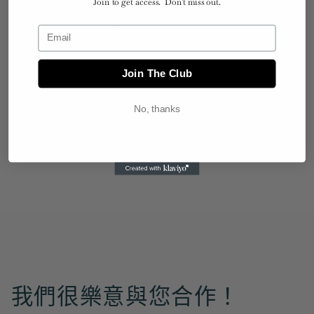
Join to get access. Don't miss out.
授權工作室
還在為產品設計靈感匱乏而苦惱嗎？我們有完
Join The Club
美的解決方案。與我們的時尚藝術家合作，打
No, thanks
造融入迷人時尚藝術元素的商品，幫助您打造
真正卓越非凡、獨一無二的產品！
我們很樂意與您合作！